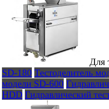
Для 
SD-180
Тестоделитель мо
модели SD-600
Гидравлич
HDD
Гидравлический тес