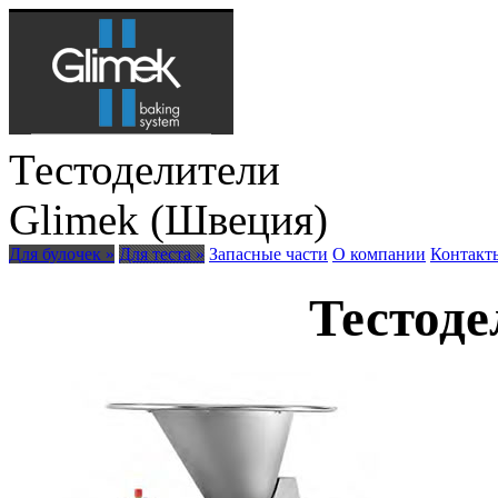
Тестоделители
Glimek (Швеция)
Для булочек »
Для теста »
Запасные части
О компании
Контакт
Тестоде